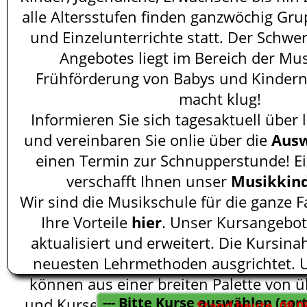
alle Altersstufen finden ganzwöchig Gr
und Einzelunterrichte statt. Der Schw
Angebotes liegt im Bereich der Mu
Frühförderung von Babys und Kindern
macht klug!
Informieren Sie sich tagesaktuell über
und vereinbaren Sie onlie über die
Ausw
einen Termin zur Schnupperstunde! Ei
verschafft Ihnen unser
Musikkin
Wir sind die Musikschule für die ganze F
Ihre Vorteile
hier
. Unser Kursangebot
aktualisiert und erweitert. Die Kursinah
neuesten Lehrmethoden ausgrichtet. 
können aus einer breiten Palette von 
und Kursen auswählen.
Stand heute, 08.0